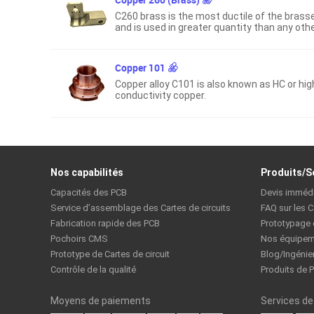
C260 brass is the most ductile of the brass
and is used in greater quantity than any oth
copper-zinc alloy.
Copper 101
Copper alloy C101 is also known as HC or hig
conductivity copper.
Nos capabilités
Produits/S
Capacités des PCB
Devis imméd
Service d’assemblage des Cartes de circuits
FAQ sur les C
Fabrication rapide des PCB
Prototypage
Pochoirs CMS
Nos équipem
Prototype de Cartes de circuit
Blog/Ingénie
Contrôle de la qualité
Produits de 
Moyens de paiements
Services de 