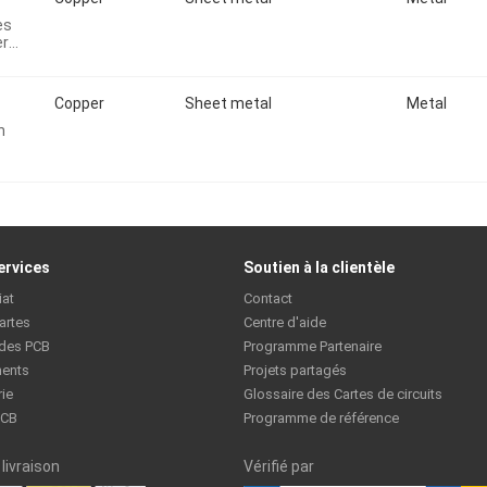
es
er
Copper
Sheet metal
Metal
h
ervices
Soutien à la clientèle
iat
Contact
artes
Centre d'aide
 des PCB
Programme Partenaire
ents
Projets partagés
rie
Glossaire des Cartes de circuits
PCB
Programme de référence
livraison
Vérifié par