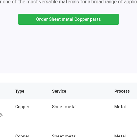
 one of the most versatile materials for a broad range of applic
Order Sheet metal Copper parts
Type
Service
Process
Copper
Sheet metal
Metal
y,
 a
Copper
Sheet metal
Metal