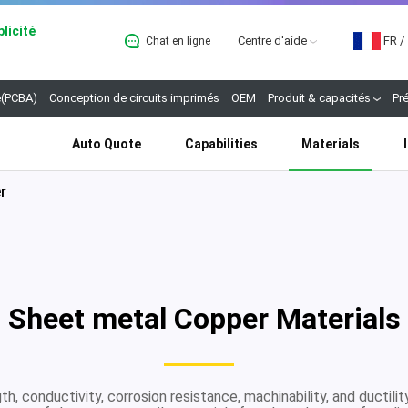
licité
Centre d'aide
FR
/
Chat en ligne
B
(PCBA)
Conception de circuits imprimés
OEM
Produit & capacités
Pr
Auto Quote
Capabilities
Materials
r
Sheet metal Copper Materials
th, conductivity, corrosion resistance, machinability, and ductili