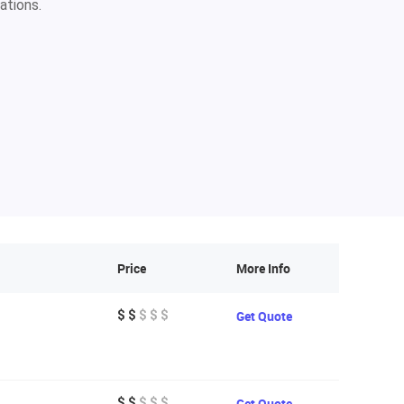
ations.
Price
More Info
$ $
$ $ $
Get Quote
$ $
$ $ $
Get Quote