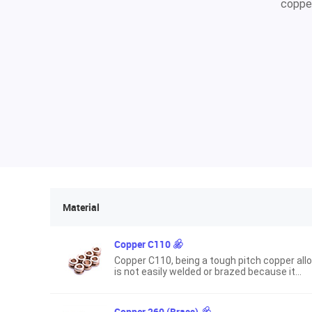
copper
Material
Copper C110
Copper C110, being a tough pitch copper allo
is not easily welded or brazed because it
suffers from embrittlelment when heated in
reducing atmosphere.
Copper 260 (Brass)