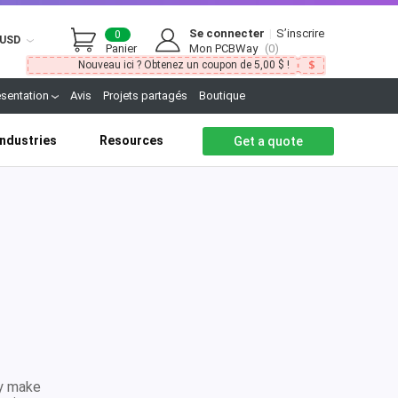
Se connecter
|
S’inscrire
0
USD
Panier
Mon PCBWay
(0)
Nouveau ici ? Obtenez un coupon de 5,00 $ !
ésentation
Avis
Projets partagés
Boutique
Industries
Resources
Get a quote
ty make