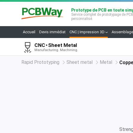
Prototype de PCB en toute simp
Service complet de prototypage de PC
personnalisé.
Accueil
Devis immédiat
CNC | Impression 3D
Assemblage
CNC
Sheet Metal
Manufacturing. Machining.
Rapid Prototyping
Sheet metal
Metal
Coppe
Streng