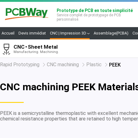
Prototype de PCB en toute simplicité
Service complet de prototypage de PCB
personnalisé.
Accueil
Devis immédiat
CNC | Impression 3D
Assemblage(PCBA)
Co
CNC
Sheet Metal
Manufacturing. Machining.
Rapid Prototyping
CNC machining
Plastic
PEEK
CNC machining PEEK Material
PEEK is a semicrystalline thermoplastic with excellent mechani
chemical resistance properties that are retained to high temper