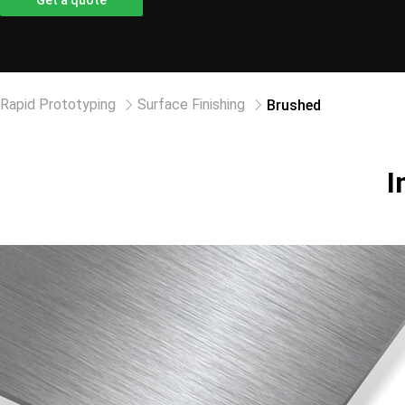
Get a quote
Rapid Prototyping
Surface Finishing
Brushed
I