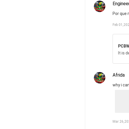
Enginee
Por que 
Feb 01,20
PCBW
It is 
Afrida
why i ca
Mar 26,20