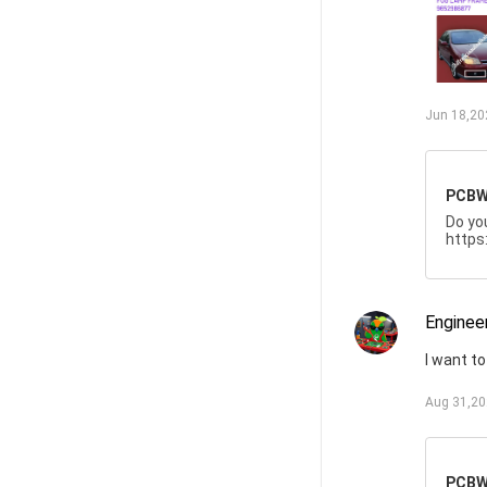
Jun 18,20
PCBW
Do yo
https
Enginee
I want t
Aug 31,2
PCBW