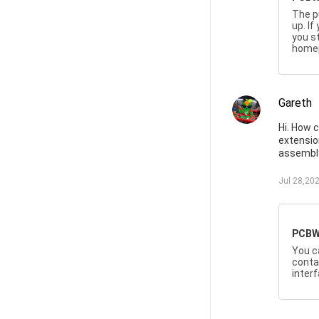
The pu
up. I
you s
home
Gareth
Hi. How c
extensio
assembly
Jul 28,20
PCBW
You c
conta
interf