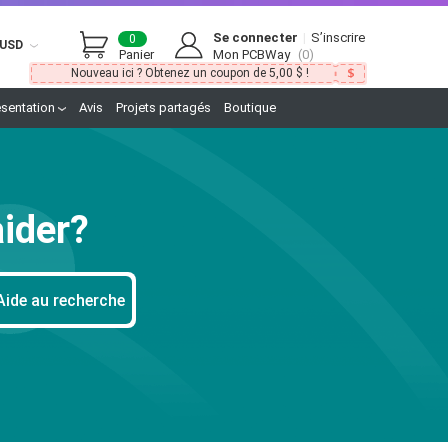
Se connecter
|
S’inscrire
0
USD
Panier
Mon PCBWay
(0)
Nouveau ici ? Obtenez un coupon de 5,00 $ !
ésentation
Avis
Projets partagés
Boutique
ider?
Aide au recherche