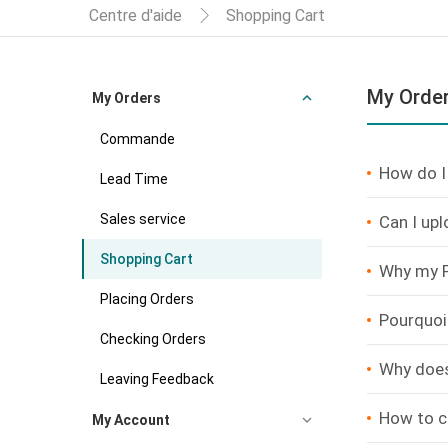
Centre d'aide
Shopping Cart
My Orde
My Orders
Commande
How do I
Lead Time
Sales service
Can I upl
Shopping Cart
Why my P
Placing Orders
Pourquoi
Checking Orders
Why does
Leaving Feedback
How to c
My Account