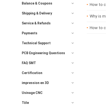
Balance & Coupons
How to c
Shipping & Delivery
Why is my
Service & Refunds
How to c
Payments
Technical Support
PCB Engineering Questions
FAQ SMT
Certification
impression en 3D
Usinage CNC
Tôle