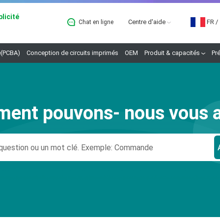
licité
Centre d'aide
FR
/
Chat en ligne
B
(PCBA)
Conception de circuits imprimés
OEM
Produit & capacités
Pr
ent pouvons- nous vous a