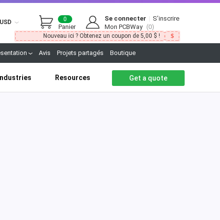
Se connecter
|
S’inscrire
0
USD
Panier
Mon PCBWay
(0)
Nouveau ici ? Obtenez un coupon de 5,00 $ !
ésentation
Avis
Projets partagés
Boutique
Industries
Resources
Get a quote