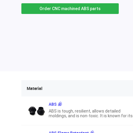
Order CNC machined ABS parts
Material
ABS
ABS is tough, resilient, allows detailed
moldings, and is non-toxic. It is known for its
low cost and ease of machining, molding an
even 3D printing.
ABS Flame Retardant