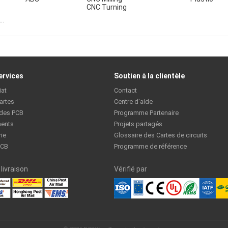
CNC Turning
d
ervices
Soutien à la clientèle
iat
Contact
artes
Centre d'aide
 des PCB
Programme Partenaire
ents
Projets partagés
rie
Glossaire des Cartes de circuits
PCB
Programme de référence
livraison
Vérifié par