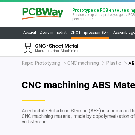
Prototype de PCB en toute simp
Service complet de prototypage de PC
personnalisé.
Accueil
Devis immédiat
CNC | Impression 3D
Assemblage
CNC
Sheet Metal
Manufacturing. Machining.
Rapid Prototyping
CNC machining
Plastic
AB
CNC machining ABS Mater
Acrylonitrile Butadiene Styrene (ABS) is a common t
CNC machining material, made by copolymerization of 
and styrene.