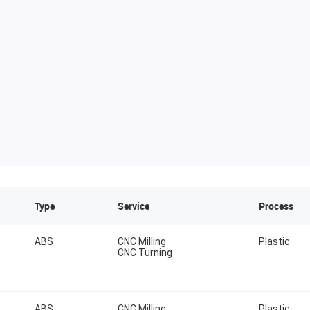
Type
Service
Process
ABS
CNC Milling
Plastic
CNC Turning
d
ABS
CNC Milling
Plastic