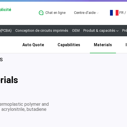
licité
Centre d'aide
FR
/
Chat en ligne
B
(PCBA)
Conception de circuits imprimés
OEM
Produit & capacités
Pr
Auto Quote
Capabilities
Materials
S
ials
hermoplastic polymer and
acrylonitrile, butadiene