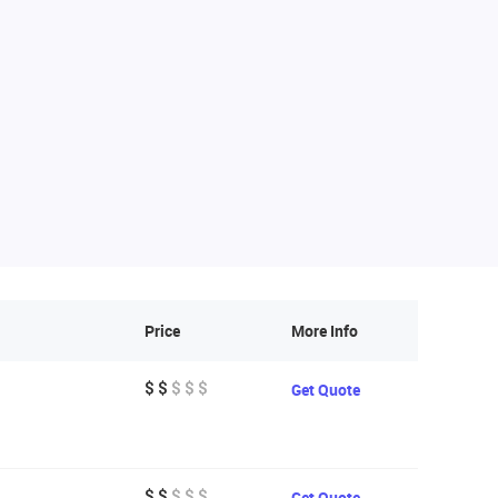
Price
More Info
$ $
$ $ $
Get Quote
$ $
$ $ $
Get Quote