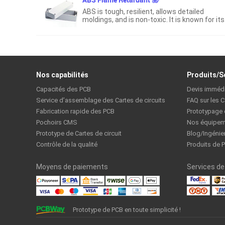
ABS is tough, resilient, allows detailed
moldings, and is non-toxic. It is known for its
low cost and ease of machining, molding an
even 3D printing.
Nos capabilités
Produits/S
Capacités des PCB
Devis imméd
Service d’assemblage des Cartes de circuits
FAQ sur les C
Fabrication rapide des PCB
Prototypage
Pochoirs CMS
Nos équipem
Prototype de Cartes de circuit
Blog/Ingénie
Contrôle de la qualité
Produits de 
Moyens de paiements
Services de 
Prototype de PCB en toute simplicité !