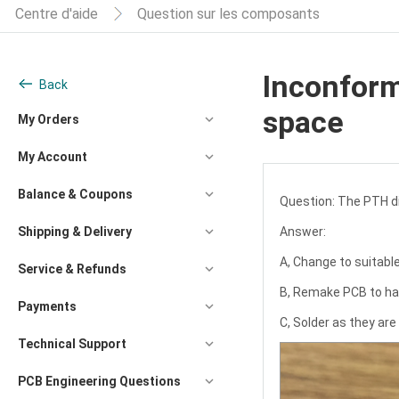
Centre d'aide
Question sur les composants
Inconform
Back
space
My Orders
My Account
Balance & Coupons
Question:
The PTH di
Shipping & Delivery
Answer:
A, Change to suitabl
Service & Refunds
B, Remake PCB to ha
Payments
C, Solder as they are
Technical Support
PCB Engineering Questions