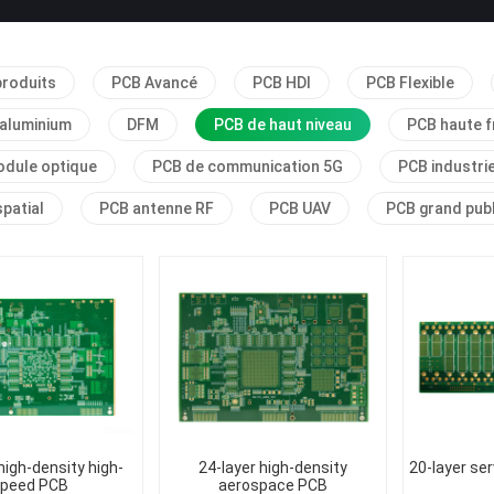
produits
PCB Avancé
PCB HDI
PCB Flexible
 aluminium
DFM
PCB de haut niveau
PCB haute f
dule optique
PCB de communication 5G
PCB industrie
patial
PCB antenne RF
PCB UAV
PCB grand publ
high-density high-
24-layer high-density
20-layer se
peed PCB
aerospace PCB