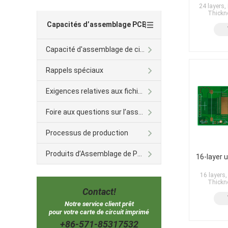
24 layers,
Thickn
Capacités d’assemblage PCB
Capacité d'assemblage de circuit imprimé
Rappels spéciaux
Exigences relatives aux fichiers
Foire aux questions sur l’assemblage des BPC
Processus de production
Produits d’Assemblage de PCB
16-layer u
16 layers,
Thickn
Contact!
Notre service client prêt
pour votre carte de circuit imprimé
+86-571-85317532