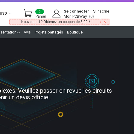
Se connecter
|
S’inscrire
0
USD
Panier
Mon PCBWay
(0)
Nouveau ici ? Obtenez un coupon de 5,00 $ !
ésentation
Avis
Projets partagés
Boutique
xes. Veuillez passer en revue les circuits
r un devis officiel.