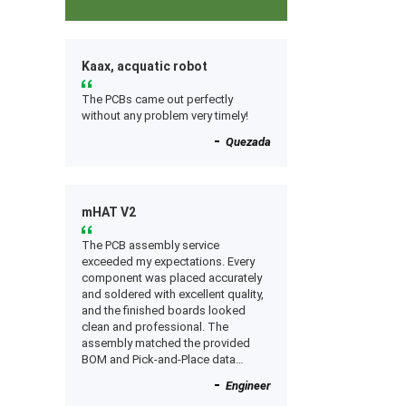
Kaax, acquatic robot
The PCBs came out perfectly
without any problem very timely!
Quezada
mHAT V2
The PCB assembly service
exceeded my expectations. Every
component was placed accurately
and soldered with excellent quality,
and the finished boards looked
clean and professional. The
assembly matched the provided
BOM and Pick-and-Place data
perfectly, and everything worked as
Engineer
expected after receiving the boards.