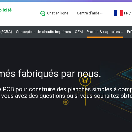
licité
Centre d'aide
FR
/
Chat en ligne
B
(PCBA)
Conception de circuits imprimés
OEM
Produit & capacités
Pr
més fabriqués par nous.
 PCB pour construire des planches simples à comple
 vous avez des questions ou si vous souhaitez obteni