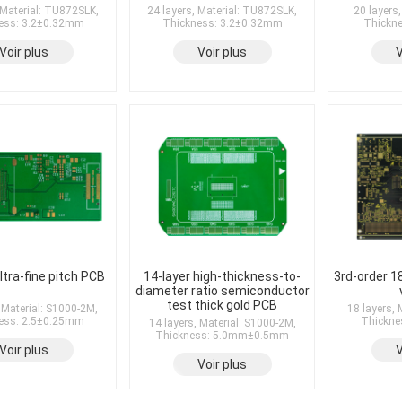
 Material: TU872SLK,
24 layers, Material: TU872SLK,
20 layers,
ess: 3.2±0.32mm
Thickness: 3.2±0.32mm
Thickn
Voir plus
Voir plus
V
ltra-fine pitch PCB
14-layer high-thickness-to-
3rd-order 18
diameter ratio semiconductor
test thick gold PCB
 Material: S1000-2M,
18 layers, 
ess: 2.5±0.25mm
Thickne
14 layers, Material: S1000-2M,
Thickness: 5.0mm±0.5mm
Voir plus
V
Voir plus