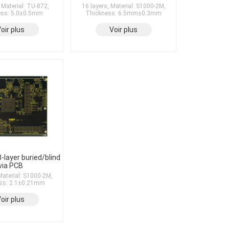
 Material: TU-872,
16 layers, Material: S1000-2M,
ess: 5.0±0.5mm
Thickness: 6.5mm±0.3mm
oir plus
Voir plus
-layer buried/blind
via PCB
Material: S1000-2M,
ss: 2.1±0.21mm
oir plus