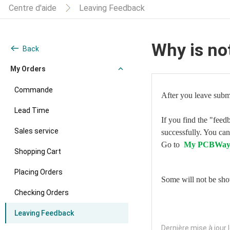
Centre d'aide
Leaving Feedback
Why is no
Back
My Orders
Commande
After you leave subm
Lead Time
If you find the "feed
Sales service
successfully. You can
Go to
My PCBWa
Shopping Cart
Placing Orders
Some will not be sho
Checking Orders
Leaving Feedback
Dernière mise à jour