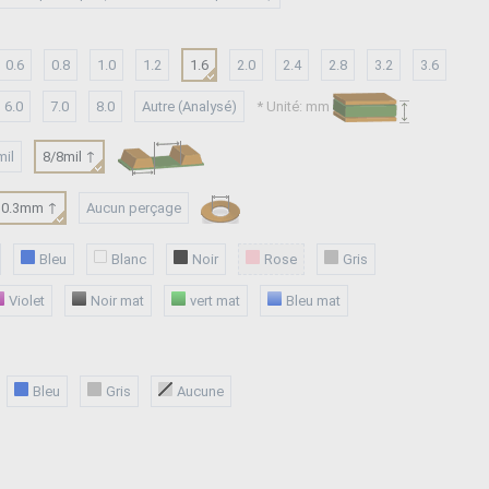
0.6
0.8
1.0
1.2
1.6
2.0
2.4
2.8
3.2
3.6
6.0
7.0
8.0
Autre (Analysé)
* Unité: mm
mil
8/8mil ↑
0.3mm ↑
Aucun perçage
Bleu
Blanc
Noir
Rose
Gris
Violet
Noir mat
vert mat
Bleu mat
Bleu
Gris
Aucune