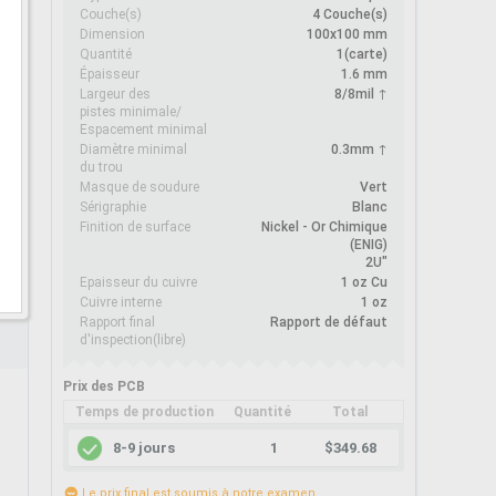
Couche(s)
4
Couche(s)
Dimension
100x100 mm
Quantité
1
(
carte
)
Épaisseur
1.6 mm
Largeur des
8/8mil ↑
pistes minimale/
Espacement minimal
Diamètre minimal
0.3mm ↑
du trou
Masque de soudure
Vert
Sérigraphie
Blanc
Finition de surface
Nickel - Or Chimique
(ENIG)
2U"
Epaisseur du cuivre
1 oz Cu
Cuivre interne
1 oz
Rapport final
Rapport de défaut
d'inspection(libre)
Prix des PCB
Temps de production
Quantité
Total
8-9 jours
1
$349.68
Le prix final est soumis à notre examen.