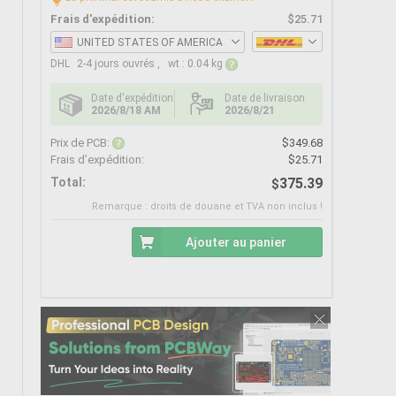
Frais d'expédition:
$25.71
UNITED STATES OF AMERICA
DHL
2-4 jours ouvrés , wt : 0.04 kg
Date d'expédition
Date de livraison
2026/8/18
AM
2026/8/21
Prix de PCB:
$
349.68
Frais d’expédition:
$25.71
Total:
375.39
$
Remarque : droits de douane et TVA non inclus !
Ajouter au panier