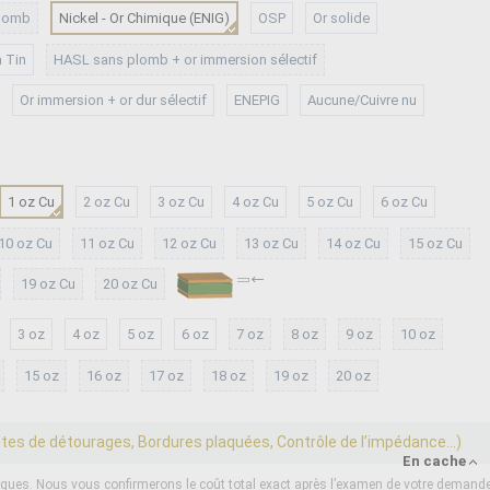
lomb
Nickel - Or Chimique (ENIG)
OSP
Or solide
 Tin
HASL sans plomb + or immersion sélectif
Or immersion + or dur sélectif
ENEPIG
Aucune/Cuivre nu
1 oz Cu
2 oz Cu
3 oz Cu
4 oz Cu
5 oz Cu
6 oz Cu
10 oz Cu
11 oz Cu
12 oz Cu
13 oz Cu
14 oz Cu
15 oz Cu
19 oz Cu
20 oz Cu
3 oz
4 oz
5 oz
6 oz
7 oz
8 oz
9 oz
10 oz
15 oz
16 oz
17 oz
18 oz
19 oz
20 oz
ntes de détourages, Bordures plaquées, Contrôle de l’impédance...)
En cache
iques. Nous vous confirmerons le coût total exact après l’examen de votre demande