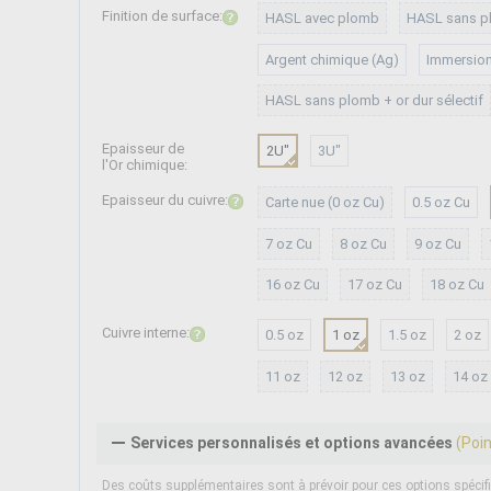
Finition de surface:
HASL avec plomb
HASL sans p
Argent chimique (Ag)
Immersion
HASL sans plomb + or dur sélectif
Epaisseur de
2U"
3U"
l'Or chimique:
Epaisseur du cuivre:
Carte nue (0 oz Cu)
0.5 oz Cu
7 oz Cu
8 oz Cu
9 oz Cu
16 oz Cu
17 oz Cu
18 oz Cu
Cuivre interne:
0.5 oz
1 oz
1.5 oz
2 oz
11 oz
12 oz
13 oz
14 oz
Services personnalisés et options avancées
(Poi
Des coûts supplémentaires sont à prévoir pour ces options spécif