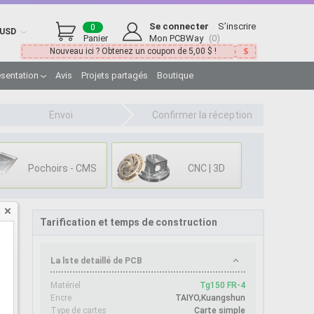
Se connecter
|
S’inscrire
0
USD
Panier
Mon PCBWay
(0)
Nouveau ici ? Obtenez un coupon de 5,00 $ !
ésentation
Avis
Projets partagés
Boutique
Envoi
Confirmer la réception
Pochoirs - CMS
CNC | 3D
Tarification et temps de construction
La lste detaillé de PCB
é
Matériel
Tg150 FR-4
Encre
TAIYO,Kuangshun
Type de cartes
Carte simple