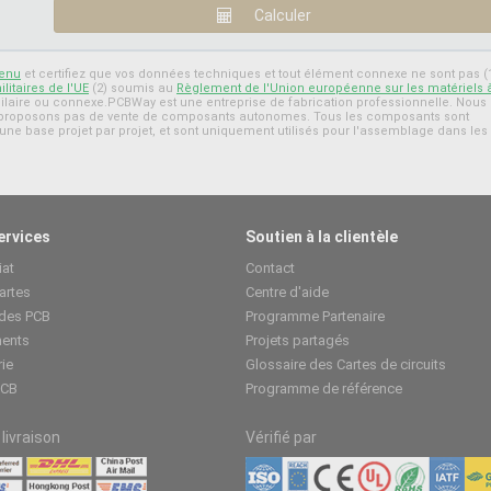
tenu
et certifiez que vos données techniques et tout élément connexe ne sont pas (
itaires de l'UE
(2) soumis au
Règlement de l'Union européenne sur les matériels 
laire ou connexe.PCBWay est une entreprise de fabrication professionnelle. Nous
e proposons pas de vente de composants autonomes. Tous les composants sont
une base projet par projet, et sont uniquement utilisés pour l'assemblage dans les
ervices
Soutien à la clientèle
iat
Contact
artes
Centre d'aide
 des PCB
Programme Partenaire
ents
Projets partagés
rie
Glossaire des Cartes de circuits
PCB
Programme de référence
livraison
Vérifié par