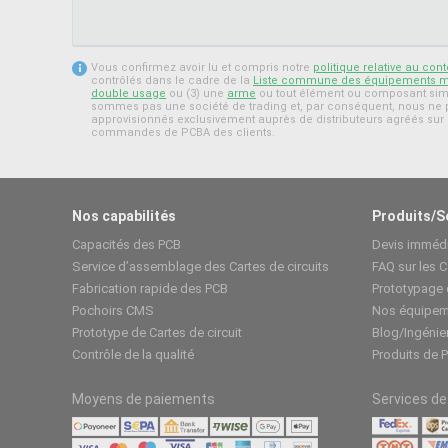
Vous confirmez avoir lu et compris notre
politique relative au con
contrôlés dans le cadre de la
Liste commune des équipements mil
double usage
ou (3) une
arme
ou tout élément ou composant simi
sommes pas une société de trading et, par conséquent, nous n
approvisionnés exclusivement auprès de distributeurs agréés sur 
commandes de PCBA des clients.
Nos capabilités
Produits/S
Capacités des PCB
Devis imméd
Service d’assemblage des Cartes de circuits
FAQ sur les C
Fabrication rapide des PCB
Prototypage
Pochoirs CMS
Nos équipem
Prototype de Cartes de circuit
Blog/Ingénie
Contrôle de la qualité
Produits de 
Moyens de paiements
Services de 