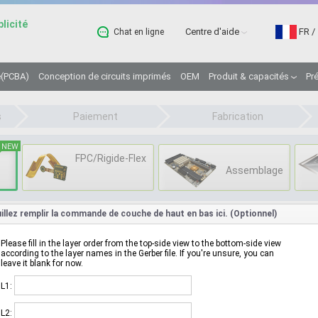
licité
Centre d'aide
FR
/
Chat en ligne
B
(PCBA)
Conception de circuits imprimés
OEM
Produit & capacités
Pr
s
Paiement
Fabrication
NEW
FPC/Rigide-Flex
Assemblage
illez remplir la commande de couche de haut en bas ici. (Optionnel)
Please fill in the layer order from the top-side view to the bottom-side view
according to the layer names in the Gerber file. If you're unsure, you can
leave it blank for now.
Capacités techniques du circuit imprimé Avanc
L1:
(trous enterrés/trous borgne)
L2: