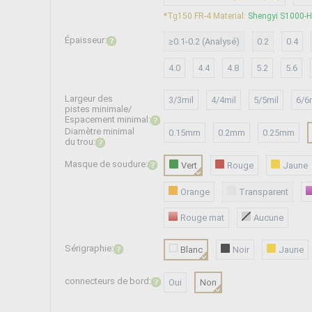
*Tg150 FR-4 Material:
Shengyi S1000-H
Épaisseur:
≥0.1-0.2 (Analysé)
0.2
0.4
4.0
4.4
4.8
5.2
5.6
Largeur des
3/3mil
4/4mil
5/5mil
6/6
pistes minimale/
Espacement minimal:
Diamètre minimal
0.15mm
0.2mm
0.25mm
du trou:
Masque de soudure:
Vert
Rouge
Jaune
Orange
Transparent
Rouge mat
Aucune
Sérigraphie:
Blanc
Noir
Jaune
connecteurs de bord:
Oui
Non