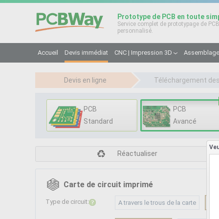
Prototype de PCB en toute simp
Service complet de prototypage de PC
personnalisé.
Accueil
Devis immédiat
CNC | Impression 3D
Assemblage
Devis en ligne
Téléchargement de
fichiers
PCB
PCB
Standard
Avancé
Veu
Réactualiser
Carte de circuit imprimé
Type de circuit:
A travers le trous de la carte
HDI