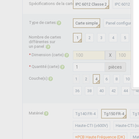
Spécifications de la carte:
IPC 6012 Classe 2
IPC 6012 Clas
Type de cartes:
Carte simple
Panel configuré par
Nombre de cartes
1
2
3
4
5
6
différentes sur
un panel :
*
Dimension (
carte
):
X
*
Quantité (
carte
):
pièces
Couche(s):
1
2
4
6
8
10
36
38
40
42
44
4
Matériel:
Tg140 FR-4
Tg150 FR-4
Tg1
Haute-CTI (≥600V)
Haute-CTI (s
≡PCB Haute Fréquence (DK)
Mat