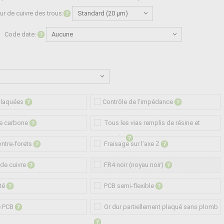
ur de cuivre des trous:
Code date:
plaquées
Contrôle de l’impédance
e carbone
Tous les vias remplis de résine et
recouverts
ntre-forets
Fraisage sur l’axe Z
 de cuivre
FR4 noir (noyau noir)
té
PCB semi-flexible
e PCB
Or dur partiellement plaqué sans plomb