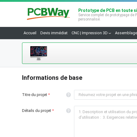
Prototype de PCB en toute s
Service complet de prototypage de
personnalisé.
Accueil
Devis immédiat
CNC | Impression 3D
Assemblage
Conception PCB
Informations de base
Support pour plus de 100 000 broches en conception
Titre du projet
Détails du projet