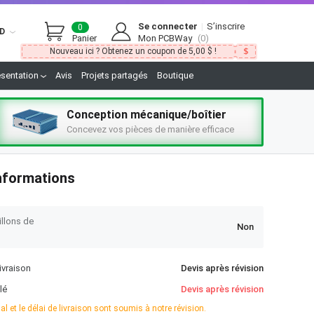
Se connecter
|
S’inscrire
0
D
Panier
Mon PCBWay
(0)
Nouveau ici ? Obtenez un coupon de 5,00 $ !
ésentation
Avis
Projets partagés
Boutique
Conception mécanique/boîtier
Concevez vos pièces de manière efficace
nformations
illons de
Non
livraison
Devis après révision
lé
Devis après révision
inal et le délai de livraison sont soumis à notre révision.