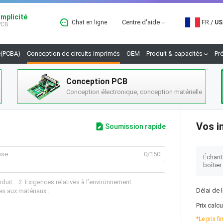
implicité
Centre d'aide
FR
/
Chat en ligne
US
 PCB
(PCBA)
Conception de circuits imprimés
OEM
Produit & capacités
Pr
Conception PCB
Conception électronique, conception matérielle
Vos i
Soumission rapide
0
/150
Échant
boîtier:
Délai de 
Prix calcu
*Le prix f