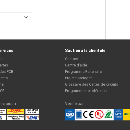
ervices
Soutien à la clientèle
iat
Contact
artes
Centre d'aide
 des PCB
Programme Partenaire
ents
Projets partagés
rie
Glossaire des Cartes de circuits
PCB
Programme de référence
livraison
Vérifié par