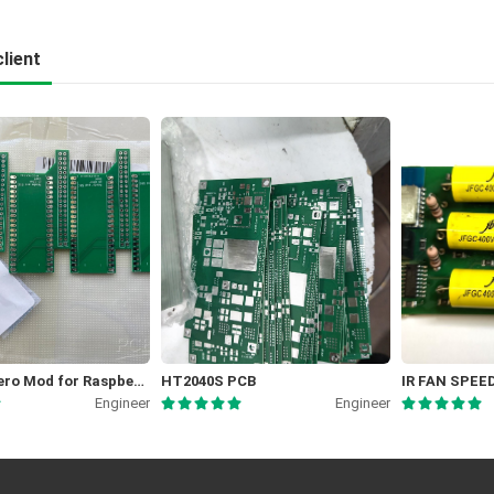
lient
Picocalc Zero Mod for Raspberry Pi Zero 2W
HT2040S PCB
IR FAN SPE
Engineer
Engineer