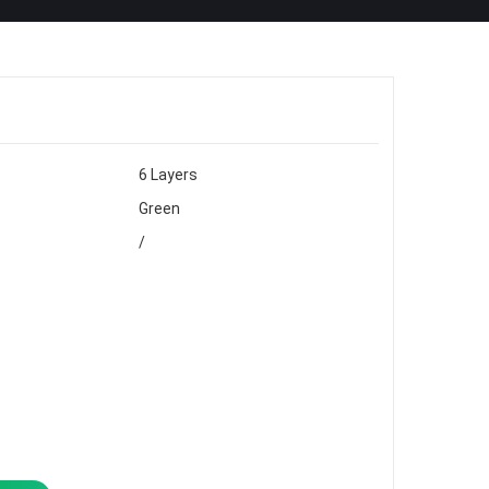
6 Layers
Green
/