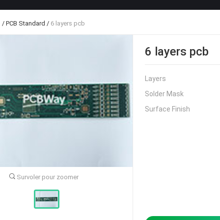
B
/
PCB Standard
/
6 layers pcb
6 layers pcb
Layers
Solder Mask
Surface Finish
Survoler pour zoomer