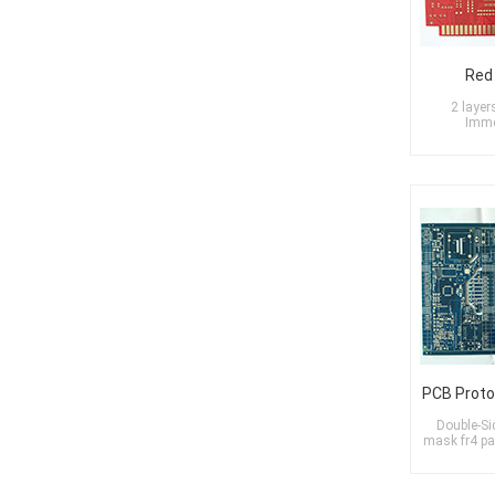
Red
2 layer
Imme
Double-Si
mask fr4 pa