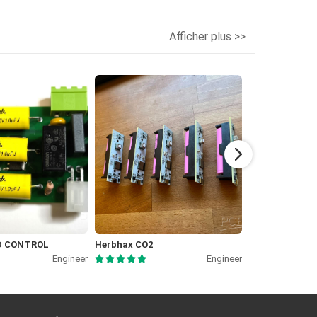
Afficher plus >>
ED CONTROL
Herbhax CO2
Analoguino - 
Engineer
Engineer