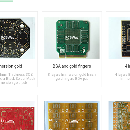
ersion gold
BGA and gold fingers
4 
2.4mm Thickness 3OZ
8 layers Immersion gold finish
4 layers 
pper Black Solder Mask
gold fingers BGA pcb
Immer
mersion gold pcb