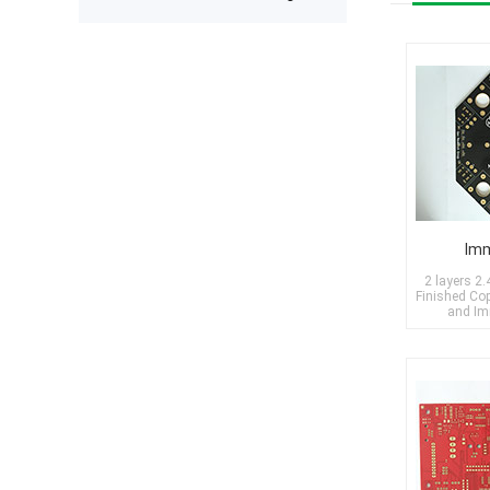
expected after receiving the boards.
The production was completed on
time, and the overall quality gives
me confidence for future
prototypes and small production
runs. I am very satisfied with the
assembly service and would gladly
use PCBWay again.
Imm
2 layers 
Finished Co
and Im