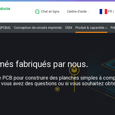
licité
Centre d'aide
FR
/
Chat en ligne
B
(PCBA)
Conception de circuits imprimés
OEM
Produit & capacités
Pr
més fabriqués par nous.
 PCB pour construire des planches simples à comple
 vous avez des questions ou si vous souhaitez obteni