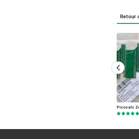
Retour c
FM stereodecoder board
Jones
Burenkovs