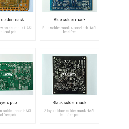
 solder mask
Blue solder mask
low solder mask HASL
Blue solder mask 4 panel pcb HASL
th lead pcb
lead free
layers pcb
Black solder mask
een solder mask HASL
2 layers black solder mask HASL
ad free pcb
lead free pcb