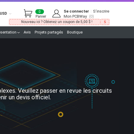
Se connecter
|
S’inscrire
0
USD
Panier
Mon PCBWay
(0)
Nouveau ici ? Obtenez un coupon de 5,00 $ !
ésentation
Avis
Projets partagés
Boutique
xes. Veuillez passer en revue les circuits
r un devis officiel.