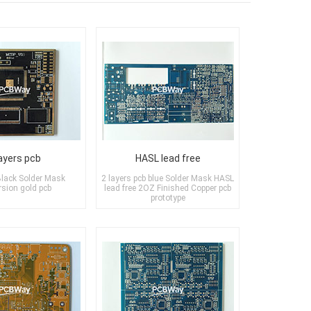
layers pcb
HASL lead free
Black Solder Mask
2 layers pcb blue Solder Mask HASL
sion gold pcb
lead free 2OZ Finished Copper pcb
prototype