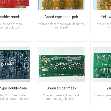
 solder mask
Board type panel pcb
Yellow
s red solder mask
Yellow solder mask HASL lead free
2 layers Yel
rsion gold pcb
panel pcb
wi
PCB Prototype Double-Sided PCB
Green solder mask
2 
ded PCB Blue solder
2 layers green solder mask
2 layers gr
nel pcb HASL lead free
Immersion gold pcb IC
le