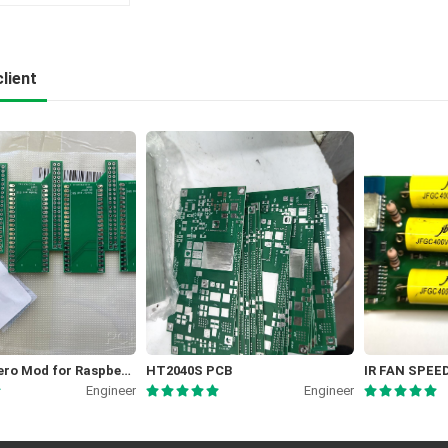
lient
Picocalc Zero Mod for Raspberry Pi Zero 2W
HT2040S PCB
IR FAN SPE
Engineer
Engineer