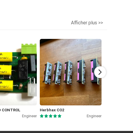
Afficher plus >>
ED CONTROL
Herbhax CO2
Analoguino - 
Engineer
Engineer