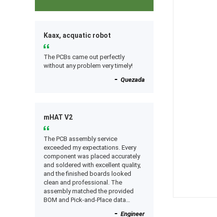
Kaax, acquatic robot
The PCBs came out perfectly
without any problem very timely!
Quezada
mHAT V2
The PCB assembly service
exceeded my expectations. Every
component was placed accurately
and soldered with excellent quality,
and the finished boards looked
clean and professional. The
assembly matched the provided
BOM and Pick-and-Place data
perfectly, and everything worked as
Engineer