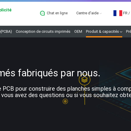
licité
Centre d'aide
FR
/
Chat en ligne
B
(PCBA)
Conception de circuits imprimés
OEM
Produit & capacités
Pr
més fabriqués par nous.
 PCB pour construire des planches simples à comple
 vous avez des questions ou si vous souhaitez obteni