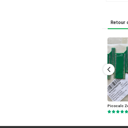
Retour c
FM stereodecoder board
Jones
Burenkovs