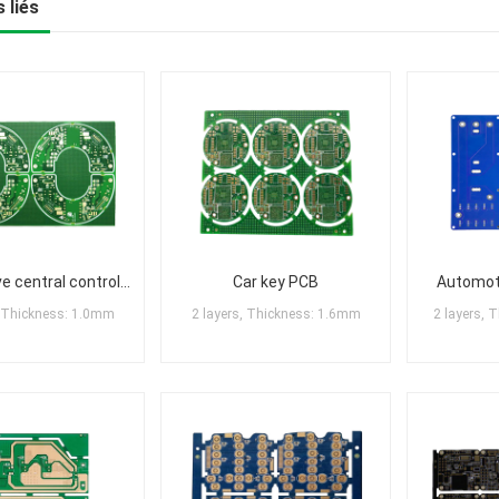
 liés
Automotive central control PCB
Car key PCB
Automoti
, Thickness: 1.0mm
2 layers, Thickness: 1.6mm
2 layers, 