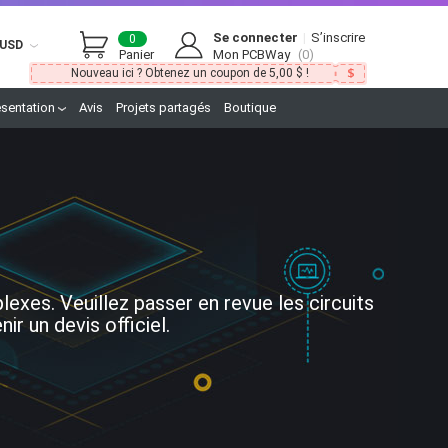
Se connecter
|
S’inscrire
0
USD
Panier
Mon PCBWay
(0)
Nouveau ici ? Obtenez un coupon de 5,00 $ !
ésentation
Avis
Projets partagés
Boutique
xes. Veuillez passer en revue les circuits
r un devis officiel.