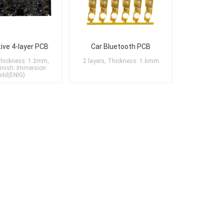
ve 4-layer PCB
Car Bluetooth PCB
 Thickness: 1.2mm,
2 layers, Thickness: 1.6mm
Finish: Immersion
old(ENIG)