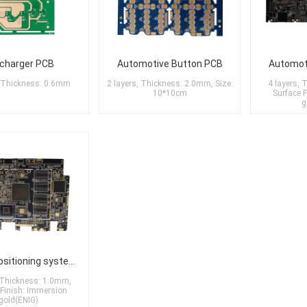
 charger PCB
Automotive Button PCB
Automoti
, Thickness: 0.6mm
2 layers, Thickness: 2.0mm, Size:
4 layers,
10*10cm
Surface 
g
Car GPS positioning system PCB
, Thickness: 1.0mm,
 Finish: Immersion
gold(ENIG)