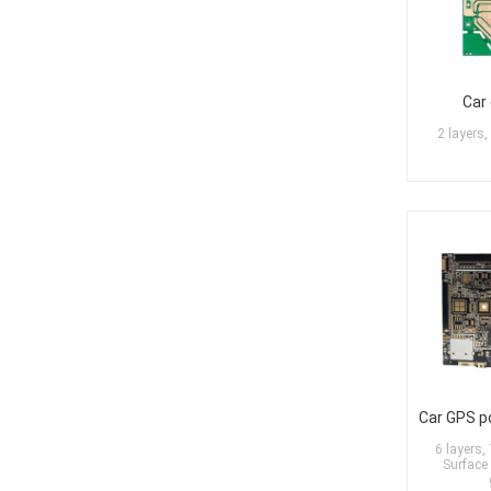
Car
2 layers
6 layers
Surface