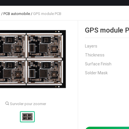
B
/
PCB automobile
/
GPS module PCB
GPS module 
Layers
Thickness
Surface Finish
Solder Mask
Survoler pour zoomer