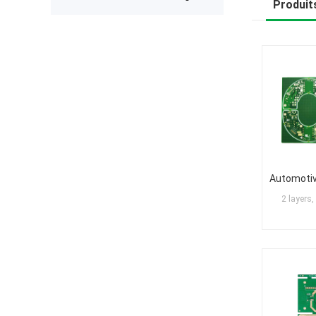
expected after receiving the boards.
Produits
The production was completed on
time, and the overall quality gives
me confidence for future
prototypes and small production
runs. I am very satisfied with the
assembly service and would gladly
use PCBWay again.
2 layers