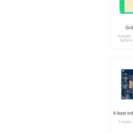
Gri
4 layers
Surface
6 layers