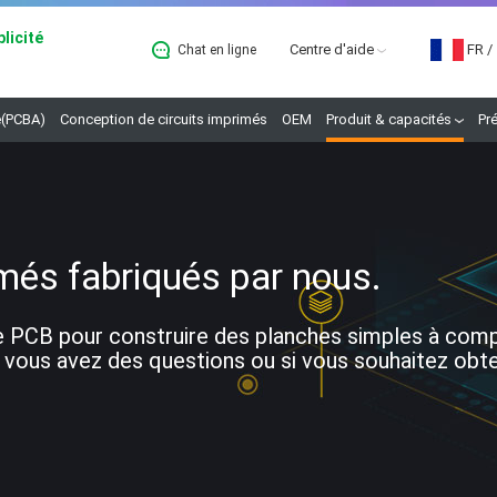
licité
Centre d'aide
FR
/
Chat en ligne
B
(PCBA)
Conception de circuits imprimés
OEM
Produit & capacités
Pr
més fabriqués par nous.
 PCB pour construire des planches simples à comple
 vous avez des questions ou si vous souhaitez obteni