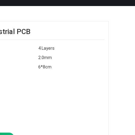
strial PCB
4 Layers
2.0mm
6*8cm