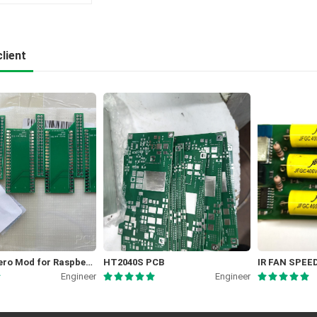
lient
Picocalc Zero Mod for Raspberry Pi Zero 2W
HT2040S PCB
IR FAN SPE
Engineer
Engineer