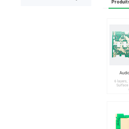
expected after receiving the boards.
Produits
The production was completed on
time, and the overall quality gives
me confidence for future
prototypes and small production
runs. I am very satisfied with the
assembly service and would gladly
use PCBWay again.
Audi
6 layers
Surface