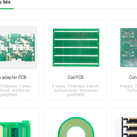
 liés
o adapter PCB
Coil PCB
Con
, Thickness: 1.6mm,
6 layers, Thickness: 0.8mm,
4 layers,
 Finish: Immersion
Surface Finish: Immersion
Surfa
gold(ENIG)
gold(ENIG)