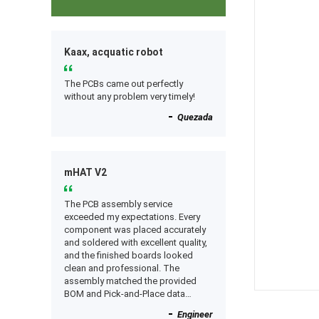
Kaax, acquatic robot
The PCBs came out perfectly
without any problem very timely!
Quezada
mHAT V2
The PCB assembly service
exceeded my expectations. Every
component was placed accurately
and soldered with excellent quality,
and the finished boards looked
clean and professional. The
assembly matched the provided
BOM and Pick-and-Place data
perfectly, and everything worked as
Engineer