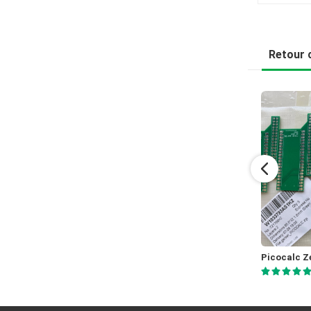
Retour c
FM stereodecoder board
Jones
Burenkovs