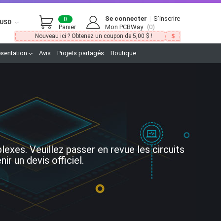
Se connecter
|
S’inscrire
0
USD
Panier
Mon PCBWay
(0)
Nouveau ici ? Obtenez un coupon de 5,00 $ !
ésentation
Avis
Projets partagés
Boutique
xes. Veuillez passer en revue les circuits
r un devis officiel.