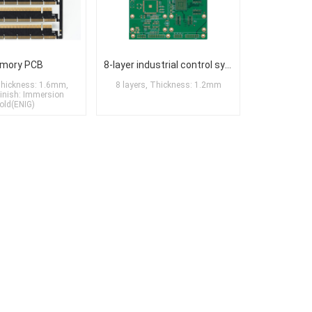
mory PCB
8-layer industrial control system PCB
 Thickness: 1.6mm,
8 layers, Thickness: 1.2mm
Finish: Immersion
old(ENIG)