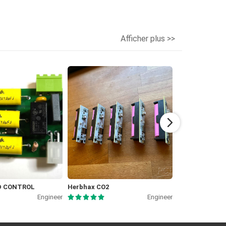
Afficher plus >>
ED CONTROL
Herbhax CO2
Analoguino - 
Engineer
Engineer