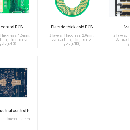
d control PCB
Electric thick gold PCB
Me
, Thickness: 1.6mm,
2 layers, Thickness: 2.0mm,
2 layers,
 Finish: Immersion
Surface Finish: Immersion
Surface 
gold(ENIG)
gold(ENIG)
g
6-layer industrial control PCB
, Thickness: 0.8mm