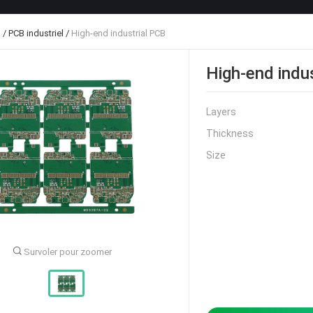
B
/
PCB industriel
/
High-end industrial PCB
High-end indu
Layers
Thickness
Size
Survoler pour zoomer